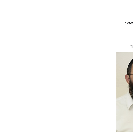
אשי
ר