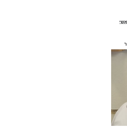
אשי
ר