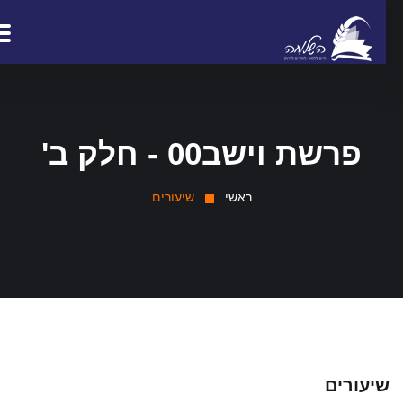
פרשת וישב00 - חלק ב'
ראשי
שיעורים
יעורים