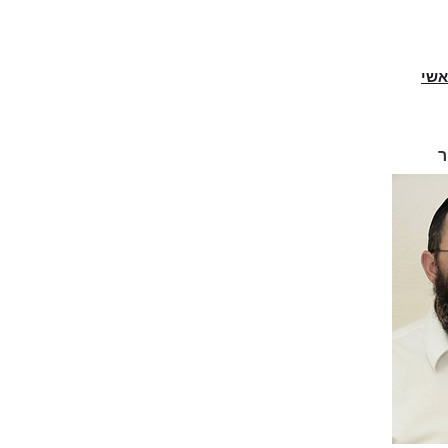
אשי
ר