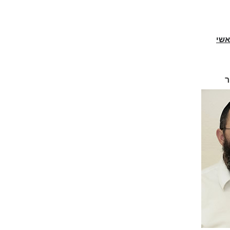
אשי
ר