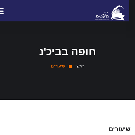
חופה בביכ'נ
ראשי
שיעורים
יעורים